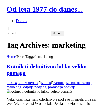
Skip
Od leta 1977 do danes...
to
content
Domov
Tag Archives: marketing
Home
/
Posts Tagged:
marketing
Kotnik ti definitivno lahko veliko
pomaga
Feb 14, 2025
Urednik
Kotnik
Kotnik
,
Kotnik marketing
,
marketing
,
odprtje podjetja
,
promocija podjetja
Nekaj časa nazaj sem odprla svoje podjetje in začela biti sam
svoj šef. To sem si že od nekdaj želela in idejo, ki sem jo