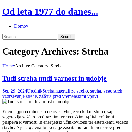
Skip
Od leta 1977 do danes...
to
content
Domov
Category Archives: Streha
Home
/
Archive Category:
Streha
Tudi streha nudi varnost in udobje
Sep 29, 2024
Urednik
Streha
materiali za streho
,
streha
,
vrste streh
,
vzdrževanje strehe
,
zaščita pred vremenskimi vplivi
Eden najpomembnejših delov stavbe je vsekakor streha, saj
zagotavlja zaščito pred raznimi vremenskimi vplivi ter hkrati
prispeva k varnosti in energetski učinkovitosti ter estetskemu videzu
stavbe. Njena glavna funkcija je zaščita notranjih prostorov pred