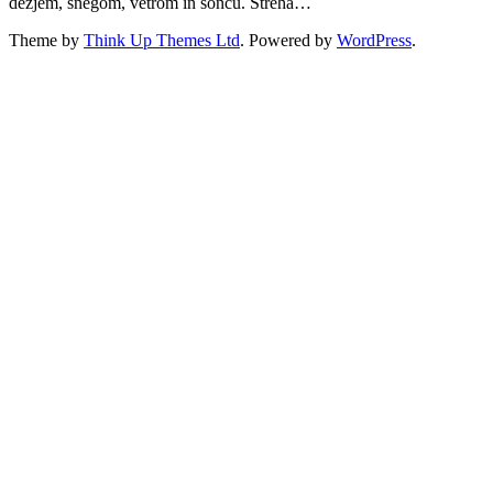
dežjem, snegom, vetrom in soncu. Streha…
Theme by
Think Up Themes Ltd
. Powered by
WordPress
.