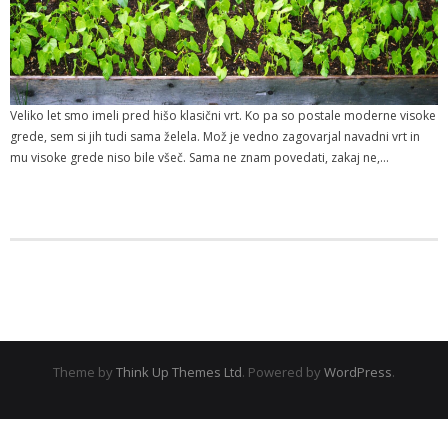
Veliko let smo imeli pred hišo klasični vrt. Ko pa so postale moderne visoke
grede, sem si jih tudi sama želela. Mož je vedno zagovarjal navadni vrt in
mu visoke grede niso bile všeč. Sama ne znam povedati, zakaj ne,…
Theme by
Think Up Themes Ltd
. Powered by
WordPress
.