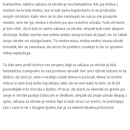
trampoline, takšna zabava za otroke je res fantastična. Ker pa midva z
možem ne bi bila midva, sva si tudi sama kupila karto in se pridružila
svojim otrokom. Kako smo se ta dan nasmejali, ko nas je vse povprek
metalo, sem ter tja, midva z možem pa sva resnično uživala. Tudi otrokom
je bilo všeč, da ni bila to samo zabava za otroke, ampak tudi naše skupno
druženje. Koliko staršev sva videla sedeti zunaj na kavi ali pijači, ko so čakali
svoje otroke vsi zdolgočaseni. To midva nisva, midva vedno znava uživati
trenutek, ker se zavedava, da otroci še prehitro zrastejo in da so spomini
nekaj najlepšega.
Ta dan smo prišli domov res utrujeni, kajti ta zabava za otroke je bila
fantastična, trampolini so nas pošteno utrudili. Ker smo izbrali soboto in še
dobro, da smo jo, smo v nedeljo ostali doma in počivali. Mene so bolele
mišice in sem bolj težko kaj delala, tako da ne vem kako bi bilo, če bi bil
ponedeljek in bi morala v službo. Prav je, da starši za vikende ne gredo po
svoje in otroke pustijo babicam in dedkom, ampak da znajo uživati skupaj z
njimi, zabava za otroke je vedno fajn in tudi otroci so srečni, če preživljajo
čas z vami in ne z drugimi ljudmi, kar je za vikend idealna priložnost.