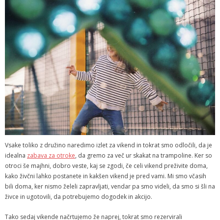
Vsake toliko z družino naredimo izlet za vikend in tokrat smo odločili, da je
idealna
zabava za otroke
, da gremo za več ur skakat na trampoline. Ker so
otroci še majhni, dobro veste, kaj se zgodi, če celi vikend preživite doma,
kako živčni lahko postanete in kakšen vikend je pred vami. Mi smo včasih
bili doma, ker nismo želeli zapravljati, vendar pa smo videli, da smo si šli na
živce in ugotovili, da potrebujemo dogodek in akcijo.
Tako sedaj vikende načrtujemo že naprej, tokrat smo rezervirali