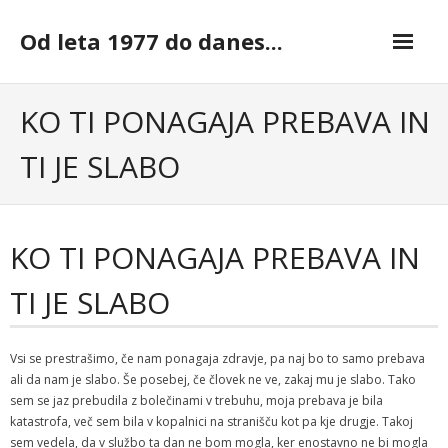
Skip
to
Od leta 1977 do danes...
content
KO TI PONAGAJA PREBAVA IN
TI JE SLABO
KO TI PONAGAJA PREBAVA IN
TI JE SLABO
Vsi se prestrašimo, če nam ponagaja zdravje, pa naj bo to samo prebava
ali da nam je slabo. Še posebej, če človek ne ve, zakaj mu je slabo. Tako
sem se jaz prebudila z bolečinami v trebuhu, moja prebava je bila
katastrofa, več sem bila v kopalnici na stranišču kot pa kje drugje. Takoj
sem vedela, da v službo ta dan ne bom mogla, ker enostavno ne bi mogla