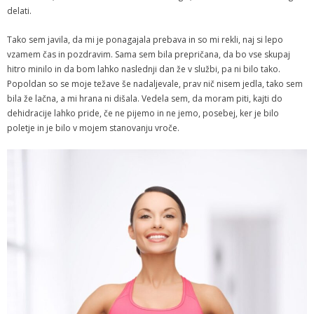
delati.
Tako sem javila, da mi je ponagajala prebava in so mi rekli, naj si lepo
vzamem čas in pozdravim. Sama sem bila prepričana, da bo vse skupaj
hitro minilo in da bom lahko naslednji dan že v službi, pa ni bilo tako.
Popoldan so se moje težave še nadaljevale, prav nič nisem jedla, tako sem
bila že lačna, a mi hrana ni dišala. Vedela sem, da moram piti, kajti do
dehidracije lahko pride, če ne pijemo in ne jemo, posebej, ker je bilo
poletje in je bilo v mojem stanovanju vroče.