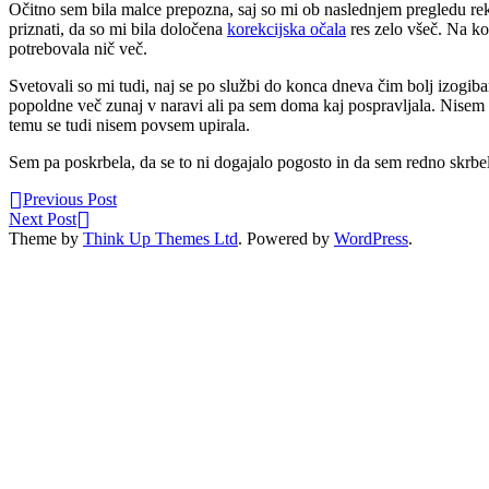
Očitno sem bila malce prepozna, saj so mi ob naslednjem pregledu rekl
priznati, da so mi bila določena
korekcijska očala
res zelo všeč. Na ko
potrebovala nič več.
Svetovali so mi tudi, naj se po službi do konca dneva čim bolj izogib
popoldne več zunaj v naravi ali pa sem doma kaj pospravljala. Nisem gl
temu se tudi nisem povsem upirala.
Sem pa poskrbela, da se to ni dogajalo pogosto in da sem redno skrbe
Previous Post
Next Post
Theme by
Think Up Themes Ltd
. Powered by
WordPress
.