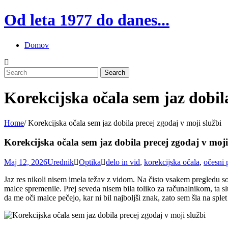
Skip
Od leta 1977 do danes...
to
content
Domov
Korekcijska očala sem jaz dobila
Home
/
Korekcijska očala sem jaz dobila precej zgodaj v moji službi
Korekcijska očala sem jaz dobila precej zgodaj v moji
Maj 12, 2026
Urednik
Optika
delo in vid
,
korekcijska očala
,
očesni 
Jaz res nikoli nisem imela težav z vidom. Na čisto vsakem pregledu so 
malce spremenile. Prej seveda nisem bila toliko za računalnikom, ta s
da me oči malce pečejo, kar ni bil najboljši znak, zato sem šla na splet