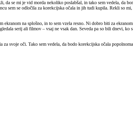
i, da se mi je vid morda nekoliko poslabšal, in tako sem vedela, da bom
ncu sem se odločila za korekcijska očala in jih tudi kupila. Rekli so m
am ekranom na splošno, in to sem vzela resno. Ni dobro biti za ekranom
edala serij ali filmov – vsaj ne vsak dan. Seveda pa so bili dnevi, ko s
la za svoje oči. Tako sem vedela, da bodo korekcijska očala popolnoma