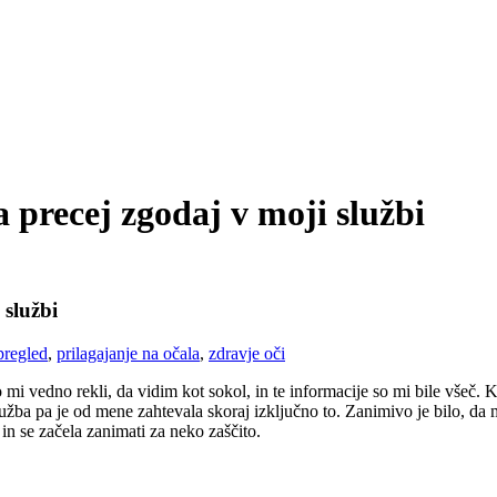
 precej zgodaj v moji službi
 službi
pregled
,
prilagajanje na očala
,
zdravje oči
mi vedno rekli, da vidim kot sokol, in te informacije so mi bile všeč. K
lužba pa je od mene zahtevala skoraj izključno to. Zanimivo je bilo, da 
 in se začela zanimati za neko zaščito.