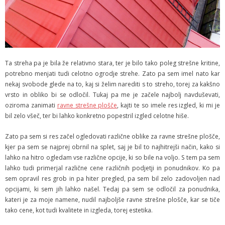
Ta streha pa je bila že relativno stara, ter je bilo tako poleg strešne kritine,
potrebno menjati tudi celotno ogrodje strehe. Zato pa sem imel nato kar
nekaj svobode glede na to, kaj si želim narediti s to streho, torej za kakšno
vrsto in obliko bi se odločil. Tukaj pa me je začele najbolj navduševati,
oziroma zanimati
ravne strešne plošče
, kajti te so imele res izgled, ki mi je
bil zelo všeč, ter bi lahko konkretno popestril izgled celotne hiše.
Zato pa sem si res začel ogledovati različne oblike za ravne strešne plošče,
kjer pa sem se najprej obrnil na splet, saj je bil to najhitrejši način, kako si
lahko na hitro ogledam vse različne opcije, ki so bile na voljo. S tem pa sem
lahko tudi primerjal različne cene različnih podjetji in ponudnikov. Ko pa
sem opravil res grob in pa hiter pregled, pa sem bil zelo zadovoljen nad
opcijami, ki sem jih lahko našel. Tedaj pa sem se odločil za ponudnika,
kateri je za moje namene, nudil najboljše ravne strešne plošče, kar se tiče
tako cene, kot tudi kvalitete in izgleda, torej estetika.