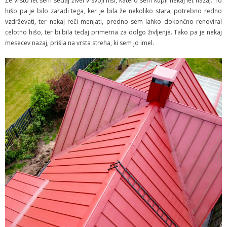
Že vrsto let sem sedaj živel v svoji hiši, katero sem kupil nekaj let nazaj. To
hišo pa je bilo zaradi tega, ker je bila že nekoliko stara, potrebno redno
vzdrževati, ter nekaj reči menjati, predno sem lahko dokončno renoviral
celotno hišo, ter bi bila tedaj primerna za dolgo življenje. Tako pa je nekaj
mesecev nazaj, prišla na vrsta streha, ki sem jo imel.