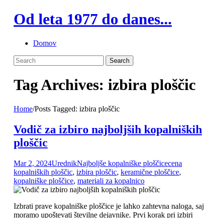
Skip
Od leta 1977 do danes...
to
content
Domov
Tag Archives: izbira ploščic
Home
/
Posts Tagged:
izbira ploščic
Vodič za izbiro najboljših kopalniških
ploščic
Mar 2, 2024
Urednik
Najboljše kopalniške ploščice
cena
kopalniških ploščic
,
izbira ploščic
,
keramične ploščice
,
kopalniške ploščice
,
materiali za kopalnico
Izbrati prave kopalniške ploščice je lahko zahtevna naloga, saj
moramo upoštevati številne dejavnike. Prvi korak pri izbiri