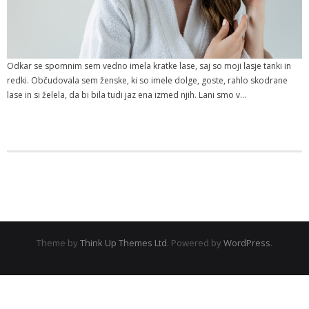
Odkar se spomnim sem vedno imela kratke lase, saj so moji lasje tanki in
redki. Občudovala sem ženske, ki so imele dolge, goste, rahlo skodrane
lase in si želela, da bi bila tudi jaz ena izmed njih. Lani smo v…
Theme by
Think Up Themes Ltd
. Powered by
WordPress
.