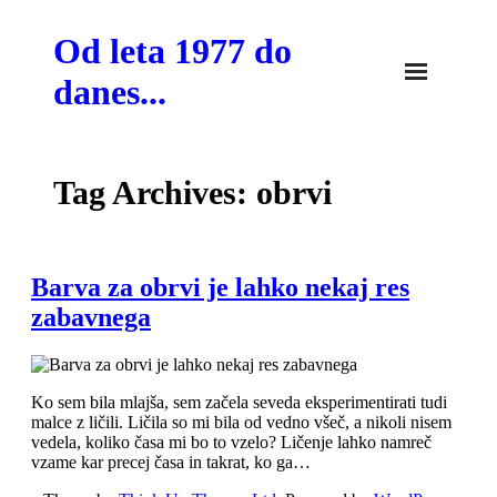
Skip
to
Od leta 1977 do
content
danes...
Tag Archives: obrvi
Barva za obrvi je lahko nekaj res
zabavnega
Ko sem bila mlajša, sem začela seveda eksperimentirati tudi
malce z ličili. Ličila so mi bila od vedno všeč, a nikoli nisem
vedela, koliko časa mi bo to vzelo? Ličenje lahko namreč
vzame kar precej časa in takrat, ko ga…