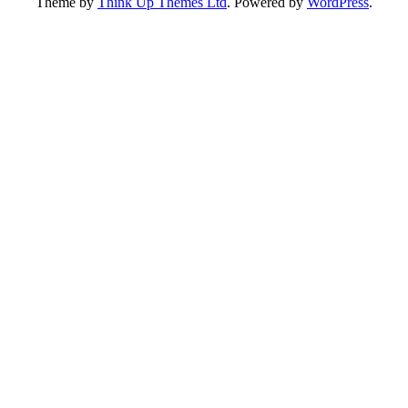
Theme by
Think Up Themes Ltd
. Powered by
WordPress
.