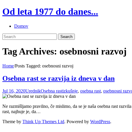
Skip
Od leta 1977 do danes...
to
content
Domov
Tag Archives: osebnosni razvoj
Home
/
Posts Tagged:
osebnosni razvoj
Osebna rast se razvija iz dneva v dan
Jul 16, 2020
Urednik
Osebna rast
izkušnje
,
osebna rast
,
osebnosni razv
Ne razmišljamo pravilno, če mislimo, da se je naša osebna rast razvil
rast, najhuje je, da…
Theme by
Think Up Themes Ltd
. Powered by
WordPress
.