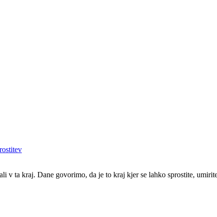
rostitev
li v ta kraj. Dane govorimo, da je to kraj kjer se lahko sprostite, umiri