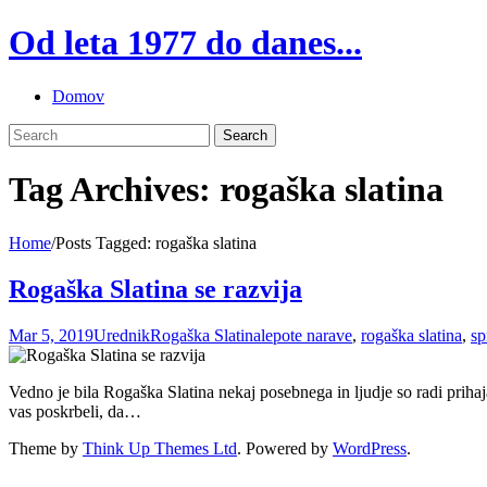
Skip
Od leta 1977 do danes...
to
content
Domov
Tag Archives: rogaška slatina
Home
/
Posts Tagged:
rogaška slatina
Rogaška Slatina se razvija
Mar 5, 2019
Urednik
Rogaška Slatina
lepote narave
,
rogaška slatina
,
sp
Vedno je bila Rogaška Slatina nekaj posebnega in ljudje so radi prihaja
vas poskrbeli, da…
Theme by
Think Up Themes Ltd
. Powered by
WordPress
.