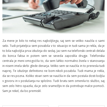
Za mene je bilo to nekaj res najboljšega, saj sem se veliko naučila o sami
sebi. Tudi prijateljica sem povabila v to situacijo in tudi sama je rekla, da je
to bila najboljša prva izkušnja do sedaj. Jaz sem na telefonski centrali delala
do konca faksa in potem sem se seveda zaposlila drugje. Telefonska
centrala je meni omogočila to, da sem lahko normalno živela v stanovanju
in nisem imela skrbi glede denarja. Veliko sem se naučila in to prenesla tudi
naprej. Te izkušnje definitivno ne bom nikoli pozabila. Tudi mama je rekla,
da se res pozna. Koliko stvari sem se naučila in da sem postala dosti boljša
v govoru in v poslušanju na splošno. Tudi bratu sem omenila to službo, saj
sem zelo hitro opazila, da je zelo sramežljiv in da potrebuje malce pomoči.
Sam je rekel, da bo premislil.