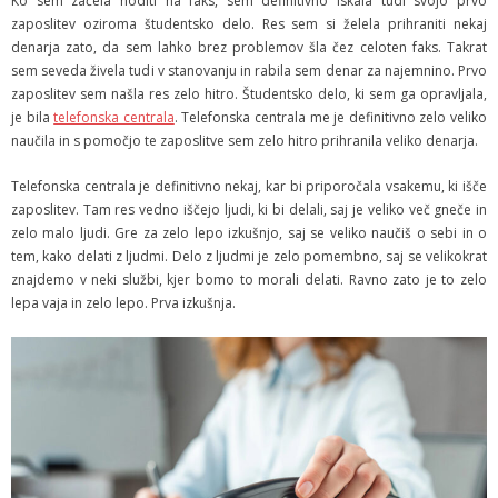
Ko sem začela hoditi na faks, sem definitivno iskala tudi svojo prvo
zaposlitev oziroma študentsko delo. Res sem si želela prihraniti nekaj
denarja zato, da sem lahko brez problemov šla čez celoten faks. Takrat
sem seveda živela tudi v stanovanju in rabila sem denar za najemnino. Prvo
zaposlitev sem našla res zelo hitro. Študentsko delo, ki sem ga opravljala,
je bila
telefonska centrala
. Telefonska centrala me je definitivno zelo veliko
naučila in s pomočjo te zaposlitve sem zelo hitro prihranila veliko denarja.
Telefonska centrala je definitivno nekaj, kar bi priporočala vsakemu, ki išče
zaposlitev. Tam res vedno iščejo ljudi, ki bi delali, saj je veliko več gneče in
zelo malo ljudi. Gre za zelo lepo izkušnjo, saj se veliko naučiš o sebi in o
tem, kako delati z ljudmi. Delo z ljudmi je zelo pomembno, saj se velikokrat
znajdemo v neki službi, kjer bomo to morali delati. Ravno zato je to zelo
lepa vaja in zelo lepo. Prva izkušnja.