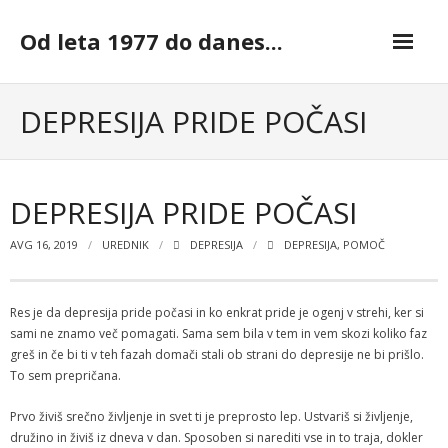
Skip
to
Od leta 1977 do danes...
content
DEPRESIJA PRIDE POČASI
DEPRESIJA PRIDE POČASI
AVG 16, 2019
UREDNIK
DEPRESIJA
DEPRESIJA
,
POMOČ
Res je da depresija pride počasi in ko enkrat pride je ogenj v strehi, ker si
sami ne znamo več pomagati. Sama sem bila v tem in vem skozi koliko faz
greš in če bi ti v teh fazah domači stali ob strani do depresije ne bi prišlo.
To sem prepričana.
Prvo živiš srečno življenje in svet ti je preprosto lep. Ustvariš si življenje,
družino in živiš iz dneva v dan. Sposoben si narediti vse in to traja, dokler