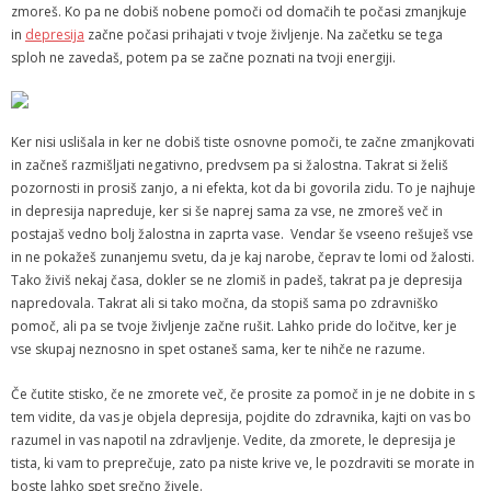
zmoreš. Ko pa ne dobiš nobene pomoči od domačih te počasi zmanjkuje
in
depresija
začne počasi prihajati v tvoje življenje. Na začetku se tega
sploh ne zavedaš, potem pa se začne poznati na tvoji energiji.
Ker nisi uslišala in ker ne dobiš tiste osnovne pomoči, te začne zmanjkovati
in začneš razmišljati negativno, predvsem pa si žalostna. Takrat si želiš
pozornosti in prosiš zanjo, a ni efekta, kot da bi govorila zidu. To je najhuje
in depresija napreduje, ker si še naprej sama za vse, ne zmoreš več in
postajaš vedno bolj žalostna in zaprta vase. Vendar še vseeno rešuješ vse
in ne pokažeš zunanjemu svetu, da je kaj narobe, čeprav te lomi od žalosti.
Tako živiš nekaj časa, dokler se ne zlomiš in padeš, takrat pa je depresija
napredovala. Takrat ali si tako močna, da stopiš sama po zdravniško
pomoč, ali pa se tvoje življenje začne rušit. Lahko pride do ločitve, ker je
vse skupaj neznosno in spet ostaneš sama, ker te nihče ne razume.
Če čutite stisko, če ne zmorete več, če prosite za pomoč in je ne dobite in s
tem vidite, da vas je objela depresija, pojdite do zdravnika, kajti on vas bo
razumel in vas napotil na zdravljenje. Vedite, da zmorete, le depresija je
tista, ki vam to preprečuje, zato pa niste krive ve, le pozdraviti se morate in
boste lahko spet srečno živele.