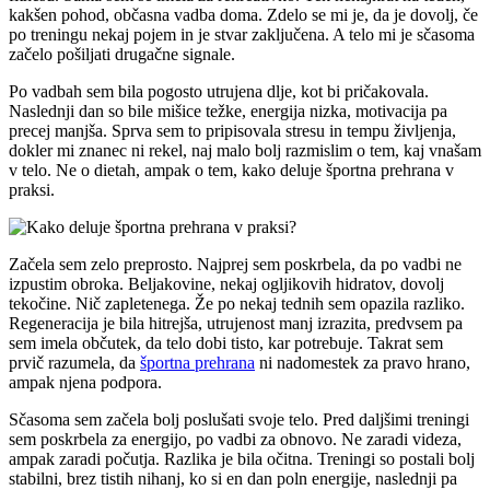
kakšen pohod, občasna vadba doma. Zdelo se mi je, da je dovolj, če
po treningu nekaj pojem in je stvar zaključena. A telo mi je sčasoma
začelo pošiljati drugačne signale.
Po vadbah sem bila pogosto utrujena dlje, kot bi pričakovala.
Naslednji dan so bile mišice težke, energija nizka, motivacija pa
precej manjša. Sprva sem to pripisovala stresu in tempu življenja,
dokler mi znanec ni rekel, naj malo bolj razmislim o tem, kaj vnašam
v telo. Ne o dietah, ampak o tem, kako deluje športna prehrana v
praksi.
Začela sem zelo preprosto. Najprej sem poskrbela, da po vadbi ne
izpustim obroka. Beljakovine, nekaj ogljikovih hidratov, dovolj
tekočine. Nič zapletenega. Že po nekaj tednih sem opazila razliko.
Regeneracija je bila hitrejša, utrujenost manj izrazita, predvsem pa
sem imela občutek, da telo dobi tisto, kar potrebuje. Takrat sem
prvič razumela, da
športna prehrana
ni nadomestek za pravo hrano,
ampak njena podpora.
Sčasoma sem začela bolj poslušati svoje telo. Pred daljšimi treningi
sem poskrbela za energijo, po vadbi za obnovo. Ne zaradi videza,
ampak zaradi počutja. Razlika je bila očitna. Treningi so postali bolj
stabilni, brez tistih nihanj, ko si en dan poln energije, naslednji pa