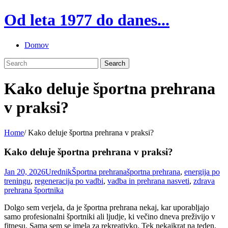
Skip
Od leta 1977 do danes...
to
content
Domov
Kako deluje športna prehrana
v praksi?
Home
/
Kako deluje športna prehrana v praksi?
Kako deluje športna prehrana v praksi?
Jan 20, 2026
Urednik
Športna prehrana
športna prehrana
,
energija po
treningu
,
regeneracija po vadbi
,
vadba in prehrana nasveti
,
zdrava
prehrana športnika
Dolgo sem verjela, da je športna prehrana nekaj, kar uporabljajo
samo profesionalni športniki ali ljudje, ki večino dneva preživijo v
fitnesu. Sama sem se imela za rekreativko. Tek nekajkrat na teden,